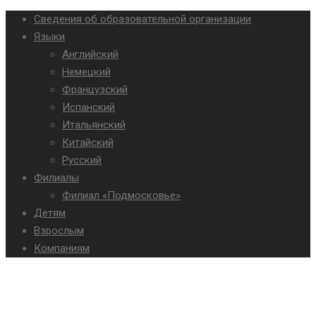
Сведения об образовательной организации
Языки
Английский
Немецкий
Французский
Испанский
Итальянский
Китайский
Русский
Филиалы
Филиал «Подмосковье»
Детям
Взрослым
Компаниям