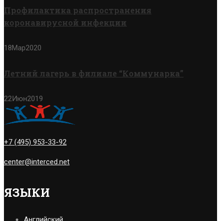
Профилактика распространения
коронавирусной инфекции
18
Мар
2020
Летний лагерь в филиале “Коммунарка”
22
Июн
2019
+7 (495) 953-33-92
center@interced.net
ЯЗЫКИ
Английский