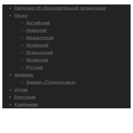
Сведения об образовательной организации
Языки
Английский
Немецкий
Французский
Испанский
Итальянский
Китайский
Русский
Филиалы
Филиал «Подмосковье»
Детям
Взрослым
Компаниям