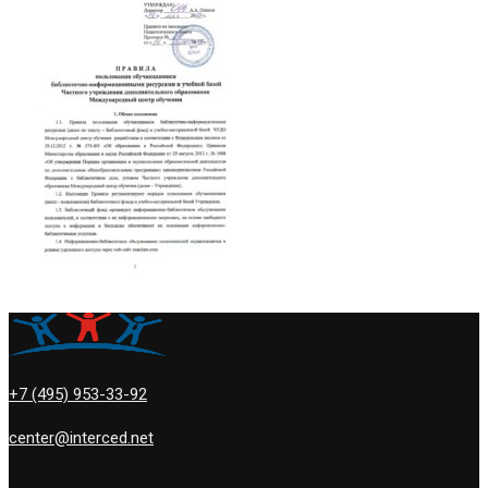
+7 (495) 953-33-92
center@interced.net