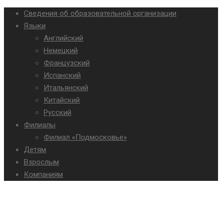
Сведения об образовательной организации
Языки
Английский
Немецкий
Французский
Испанский
Итальянский
Китайский
Русский
Филиалы
Филиал «Подмосковье»
Детям
Взрослым
Компаниям